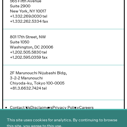
565 Fifth Avenue
Suite 2900
New York, NY 10017
+1.332.269.0030
tel
+1.332.262.5334
fax
801 17th Street, NW
Suite 1050
Washington, DC 20006
+1.202.505.5830
tel
+1.202.595.0359
fax
2F Marunouchi Nijubashi Bldg,
3-2-2 Marunouchi
Chiyoda-ku, Tokyo 100-0005
+81.3.6632.7424
tel
Contact Us
Disclaimers
Privacy Policy
Careers
This site uses cookies for analytics. By continuing to browse
this site, you agree to this use.